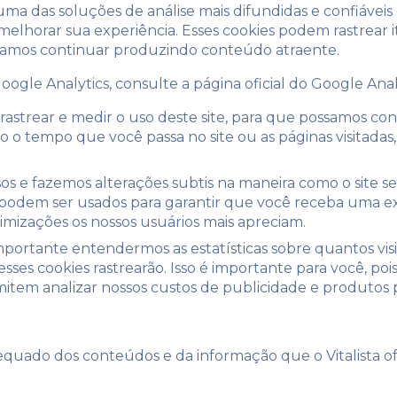
 uma das soluções de análise mais difundidas e confiáveis
elhorar sua experiência. Esses cookies podem rastrear
possamos continuar produzindo conteúdo atraente.
ogle Analytics, consulte a página oficial do Google Anal
a rastrear e medir o uso deste site, para que possamos c
o o tempo que você passa no site ou as páginas visitada
os e fazemos alterações subtis na maneira como o site 
 podem ser usados ​​para garantir que você receba uma e
mizações os nossos usuários mais apreciam.
ortante entendermos as estatísticas sobre quantos vis
esses cookies rastrearão. Isso é importante para você, po
tem analizar nossos custos de publicidade e produtos p
uado dos conteúdos e da informação que o Vitalista ofe