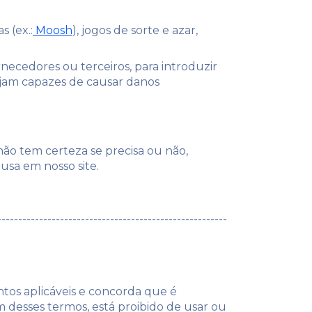
 (ex.:
Moosh
), jogos de sorte e azar,
ornecedores ou terceiros, para introduzir
ejam capazes de causar danos
ão tem certeza se precisa ou não,
usa em nosso site.
-------------------------------------------------------
tos aplicáveis ​​e concorda que é
m desses termos, está proibido de usar ou