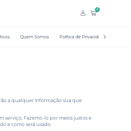
0
icos
Quem Somos
Política de Privacidade
Trocas
elação a qualquer informação sua que
 serviço. Fazemo-lo por meios justos e
do e como será usado.