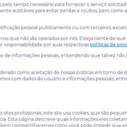
 pelo tempo necessário para fornecer o serviço solici
e aceitáveis ​​para evitar perdas e roubos, bem como ac
ificação pessoal publicamente ou com terceiros, exceto 
xternos que não são operados por nós. Esteja ciente de q
ar responsabilidade por suas respectivas
políticas de pri
tação de informações pessoais, entendendo que talvez não
iderado como aceitação de nossas práticas em torno de p
amos com dados do usuário e informações pessoais, ent
ites profissionais, este site usa cookies, que são peque
ia. Esta página descreve quais informações eles coleta
mbém compartilharemos como você pode impedir que es