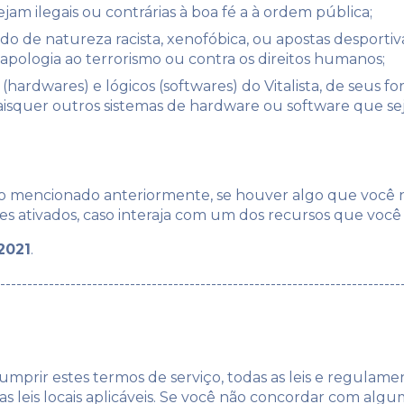
jam ilegais ou contrárias à boa fé a à ordem pública;
 de natureza racista, xenofóbica, ou apostas desportivas
 apologia ao terrorismo ou contra os direitos humanos;
 (hardwares) e lógicos (softwares) do Vitalista, de seus f
uaisquer outros sistemas de hardware ou software que s
o mencionado anteriormente, se houver algo que você n
es ativados, caso interaja com um dos recursos que você 
2021
.
--------------------------------------------------------------------------
mprir estes termos de serviço, todas as leis e regulamen
 leis locais aplicáveis. Se você não concordar com algu