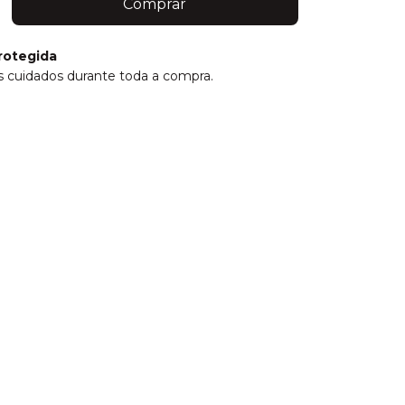
rotegida
 cuidados durante toda a compra.
P:
Alterar CEP
Calcular