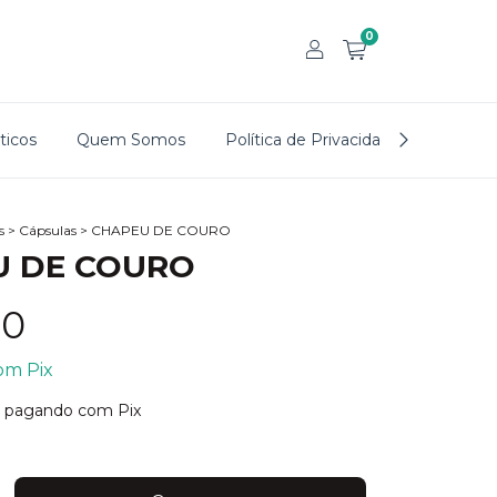
0
icos
Quem Somos
Política de Privacidade
Trocas
s
>
Cápsulas
>
CHAPEU DE COURO
U DE COURO
00
om
Pix
pagando com Pix