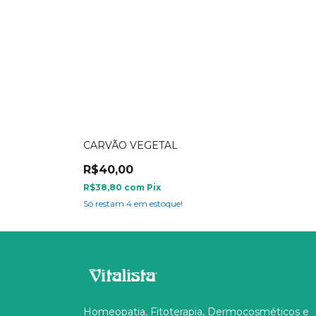
CARVÃO VEGETAL
R$40,00
R$38,80
com
Pix
Só restam
4
em estoque!
Homeopatia, Fitoterapia, Dermocosméticos e