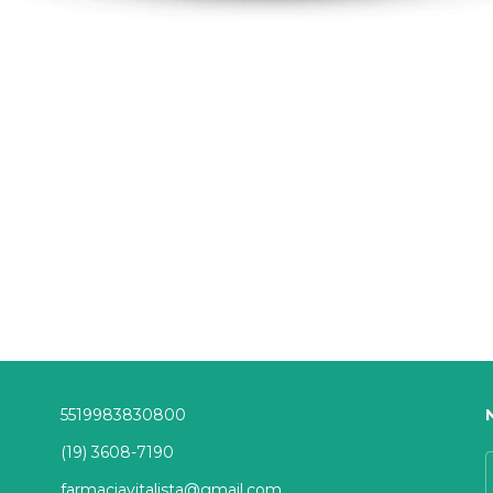
5519983830800
(19) 3608-7190
farmaciavitalista@gmail.com