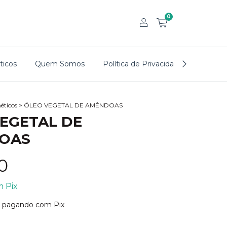
0
icos
Quem Somos
Política de Privacidade
Trocas
ticos
>
ÓLEO VEGETAL DE AMÊNDOAS
EGETAL DE
OAS
0
m
Pix
pagando com Pix