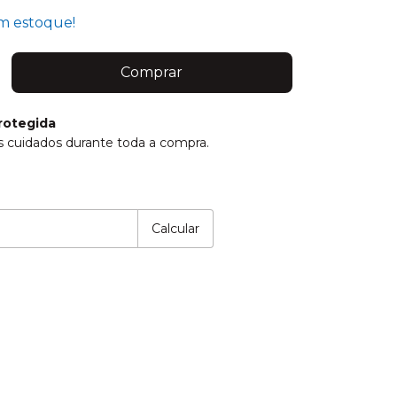
 estoque!
rotegida
 cuidados durante toda a compra.
P:
Alterar CEP
Calcular