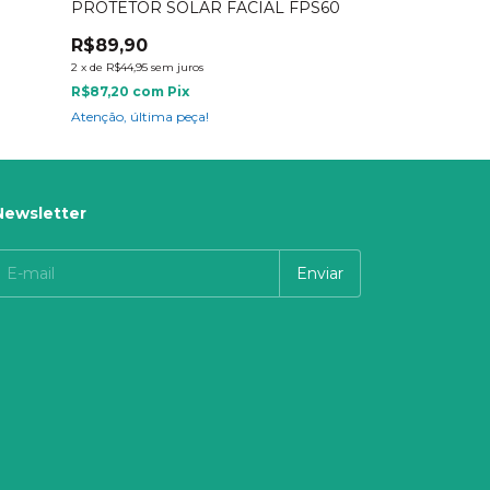
PROTETOR SOLAR FACIAL FPS60
ÓLEO VEGETA
R$89,90
R$20,00
2
x
de
R$44,95
sem juros
R$19,40
com
Pi
R$87,20
com
Pix
Só restam
3
em es
Atenção, última peça!
Newsletter