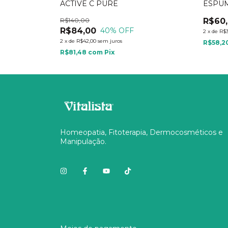
ACTIVE C PURE
ESPUM
R$140,00
R$60
R$84,00
40
% OFF
2
x
de
R$3
2
x
de
R$42,00
sem juros
R$58,2
R$81,48
com
Pix
Homeopatia, Fitoterapia, Dermocosméticos e
Manipulação.