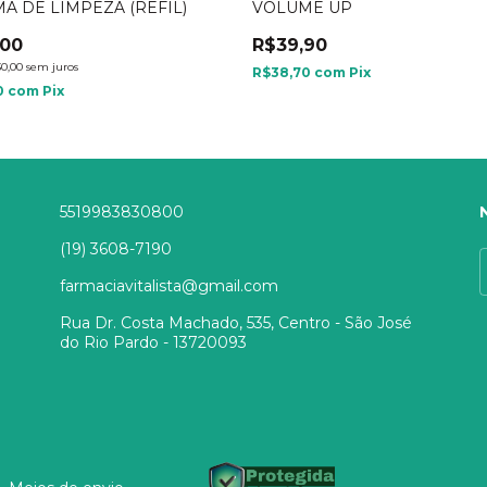
A DE LIMPEZA (REFIL)
VOLUME UP
,00
R$39,90
0,00
sem juros
R$38,70
com
Pix
0
com
Pix
5519983830800
(19) 3608-7190
farmaciavitalista@gmail.com
Rua Dr. Costa Machado, 535, Centro - São José
do Rio Pardo - 13720093