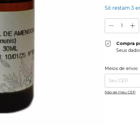
Só restam
3
em
Compra p
Seus dados
Entregas para o CE
Meios de envio
Não sei meu CEP