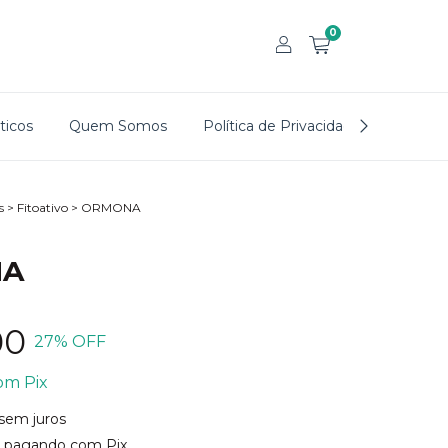
0
icos
Quem Somos
Política de Privacidade
Trocas
s
>
Fitoativo
>
ORMONA
NA
00
27
% OFF
om
Pix
sem juros
pagando com Pix