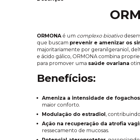
OR
ORMONA
é um
complexo bioativo
desenv
que buscam
prevenir e amenizar os si
majoritariamente por geranilgeraniol, del
e ácido gálico, ORMONA combina proprieda
para promover uma
saúde ovariana
otim
Benefícios:
Ameniza a intensidade de fogachos
maior conforto.
Modulação do estradiol
, contribuind
Ação na recuperação da atrofia vagi
ressecamento de mucosas.
Potencial ateroprotetor
, gerenciando