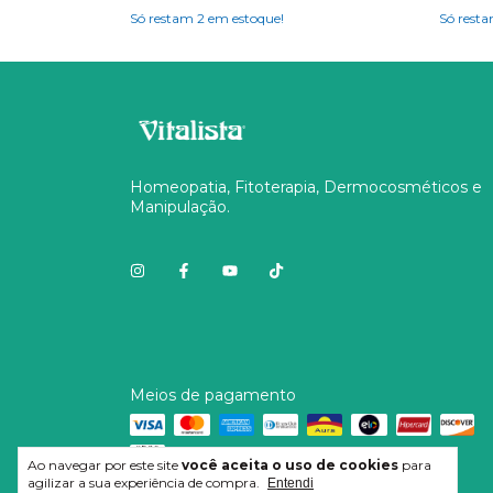
Só restam
2
em estoque!
Só rest
Homeopatia, Fitoterapia, Dermocosméticos e
Manipulação.
Meios de pagamento
Ao navegar por este site
você aceita o uso de cookies
para
agilizar a sua experiência de compra.
Entendi