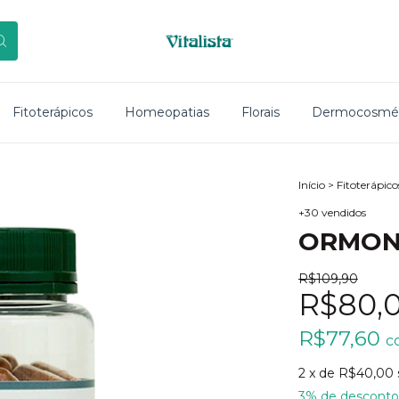
Fitoterápicos
Homeopatias
Florais
Dermocosmét
Início
>
Fitoterápico
+30 vendidos
ORMO
R$109,90
R$80,
R$77,60
c
2
x de
R$40,00
3% de desconto