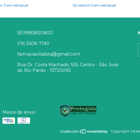
am
3
em estoque!
Só restam
5
em estoque!
5519983830800
(19) 3608-7190
farmaciavitalista@gmail.com
Rua Dr. Costa Machado, 535, Centro - São José
do Rio Pardo - 13720093
Meios de envio
Copyright Vitali