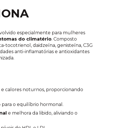
MONA
olvido especialmente para mulheres
ntomas do climatério
. Composto
ta-tocotrienol, daidzeína, genisteína, C3G
des anti-inflamatórias e antioxidantes
izada.
e calores noturnos, proporcionando
o para o equilíbrio hormonal.
nal
e melhora da libido, aliviando o
 níveis de HDL e LDL.