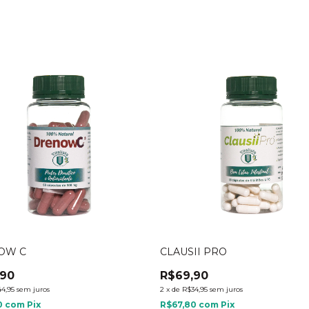
OW C
CLAUSII PRO
,90
R$69,90
4,95
sem juros
2
x
de
R$34,95
sem juros
0
com
Pix
R$67,80
com
Pix