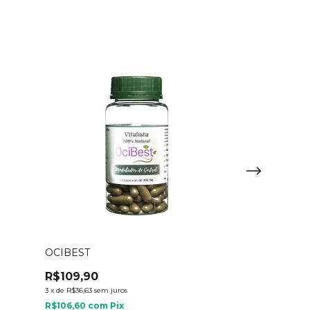
OCIBEST
BEANBLOCK
R$109,90
R$119,90
3
x
de
R$36,63
sem juros
3
x
de
R$39,97
sem j
R$106,60
com
Pix
R$116,30
com
P