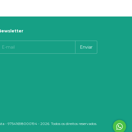
Só restam
3
em es
Newsletter
sta - 97541698000194 - 2026. Todos os direitos reservados.