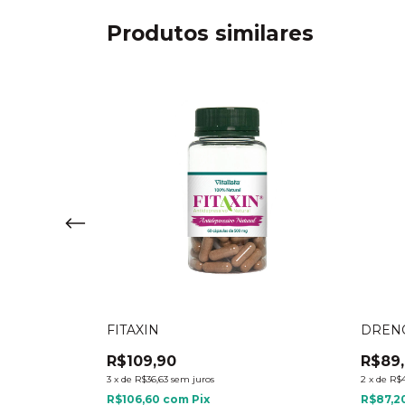
Produtos similares
FITAXIN
DREN
R$109,90
R$89
3
x
de
R$36,63
sem juros
2
x
de
R$4
R$106,60
com
Pix
R$87,2