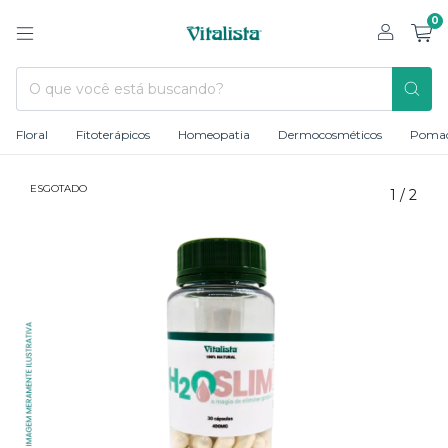
0
Floral
Fitoterápicos
Homeopatia
Dermocosméticos
Poma
ESGOTADO
1
/
2