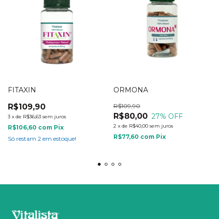
FITAXIN
ORMONA
R$109,90
R$109,90
R$80,00
27
% OFF
3
x
de
R$36,63
sem juros
2
x
de
R$40,00
sem juros
R$106,60
com
Pix
R$77,60
com
Pix
Só restam
2
em estoque!