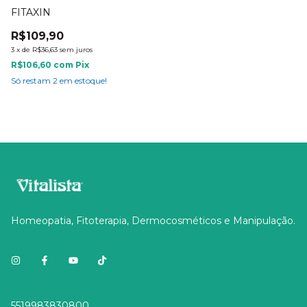
FITAXIN
C
R$109,90
R
3
x
de
R$36,63
sem juros
2
R$106,60
com
Pix
R$
Só restam
2
em estoque!
Só
Homeopatia, Fitoterapia, Dermocosméticos e Manipulação.
5519983830800