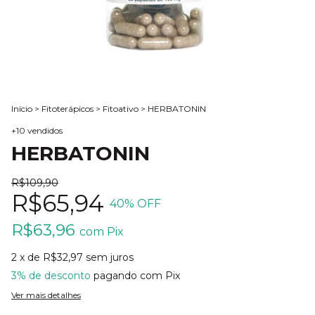
Início
>
Fitoterápicos
>
Fitoativo
>
HERBATONIN
+10 vendidos
HERBATONIN
R$109,90
R$65,94
40
% OFF
R$63,96
com
Pix
2
x de
R$32,97
sem juros
3% de desconto
pagando com Pix
Ver mais detalhes