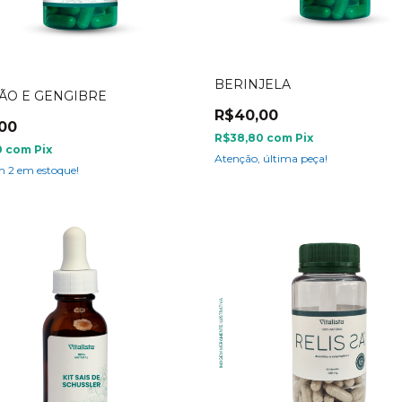
BERINJELA
ÃO E GENGIBRE
R$40,00
00
R$38,80
com
Pix
0
com
Pix
Atenção, última peça!
am
2
em estoque!