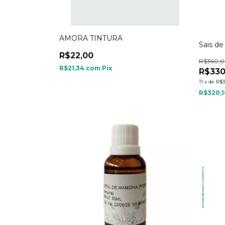
AMORA TINTURA
Sais de
R$22,00
R$360,
R$21,34
com
Pix
R$330
11
x
de
R$3
R$320,