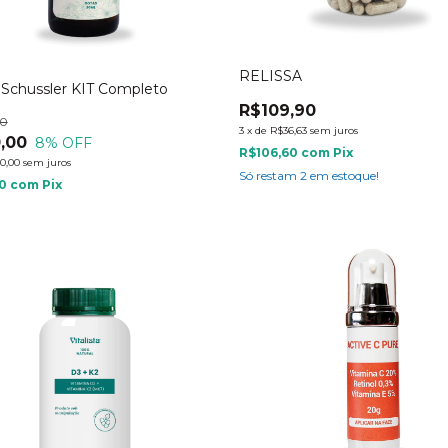
RELISSA
 Schussler KIT Completo
R$109,90
00
3
x
de
R$36,63
sem juros
,00
8
% OFF
R$106,60
com
Pix
0,00
sem juros
Só restam
2
em estoque!
10
com
Pix