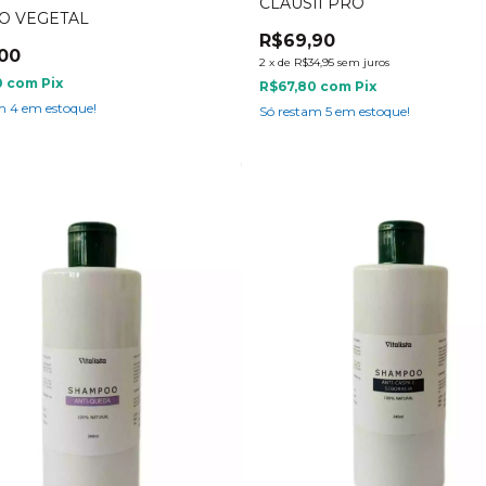
CLAUSII PRO
O VEGETAL
R$69,90
00
2
x
de
R$34,95
sem juros
0
com
Pix
R$67,80
com
Pix
am
4
em estoque!
Só restam
5
em estoque!