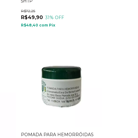
5HTP
R$72,25
R$49,90
31
% OFF
R$48,40
com
Pix
POMADA PARA HEMORRÓIDAS