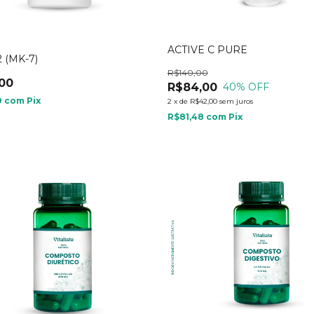
ACTIVE C PURE
2 (MK-7)
R$140,00
00
R$84,00
40
% OFF
0
com
Pix
2
x
de
R$42,00
sem juros
R$81,48
com
Pix