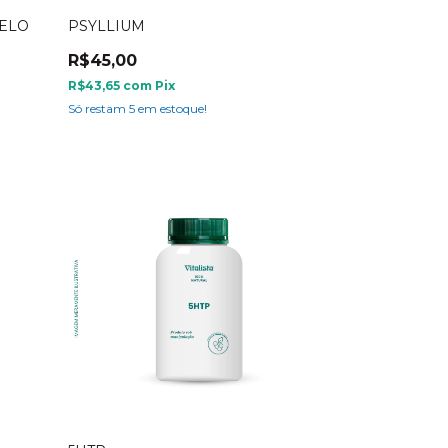
RELO
PSYLLIUM
R$45,00
R$43,65
com
Pix
Só restam
5
em estoque!