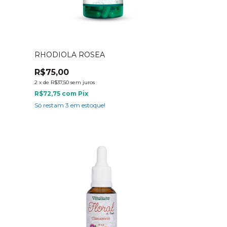
RHODIOLA ROSEA
R$75,00
2
x
de
R$37,50
sem juros
R$72,75
com
Pix
Só restam
3
em estoque!