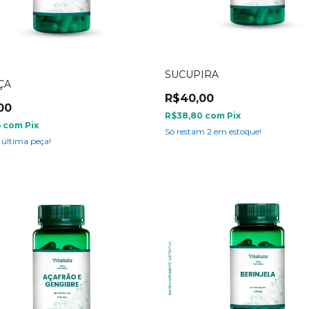
SUCUPIRA
ÇA
R$40,00
00
R$38,80
com
Pix
6
com
Pix
Só restam
2
em estoque!
 última peça!