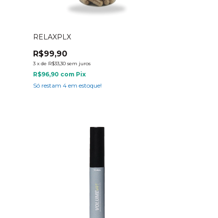
RELAXPLX
R$99,90
3
x
de
R$33,30
sem juros
R$96,90
com
Pix
Só restam
4
em estoque!