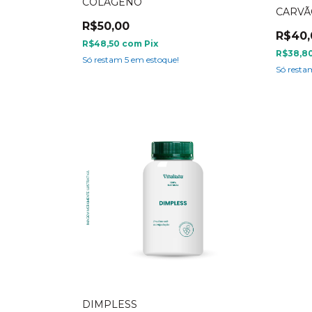
COLÁGENO
CARVÃ
R$50,00
R$40,
R$48,50
com
Pix
R$38,8
Só restam
5
em estoque!
Só rest
DIMPLESS